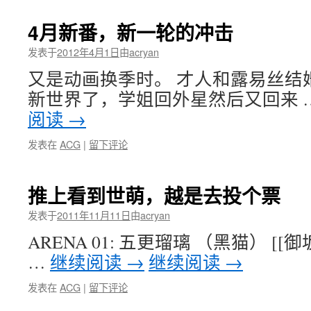
4月新番，新一轮的冲击
发表于
2012年4月1日
由
acryan
又是动画换季时。 才人和露易丝结
新世界了，学姐回外星然后又回来 
阅读
→
发表在
ACG
|
留下评论
推上看到世萌，越是去投个票
发表于
2011年11月11日
由
acryan
ARENA 01: 五更瑠璃 （黑猫） [[御坂美
…
继续阅读
→
继续阅读
→
发表在
ACG
|
留下评论