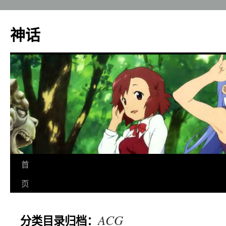
神话
跳
首
至
页
正
ACG
分类目录归档：
文