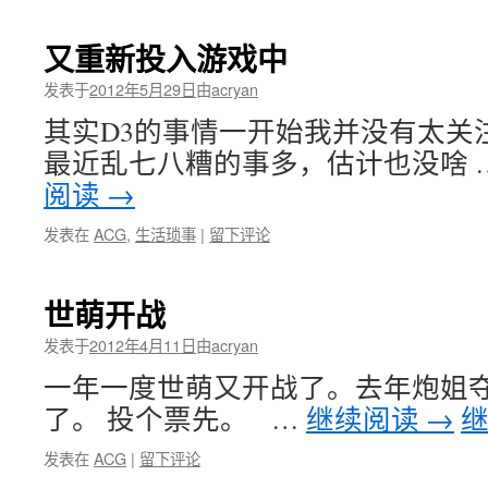
又重新投入游戏中
发表于
2012年5月29日
由
acryan
其实D3的事情一开始我并没有太关
最近乱七八糟的事多，估计也没啥 
阅读
→
发表在
ACG
,
生活琐事
|
留下评论
世萌开战
发表于
2012年4月11日
由
acryan
一年一度世萌又开战了。去年炮姐
了。 投个票先。 …
继续阅读
→
发表在
ACG
|
留下评论