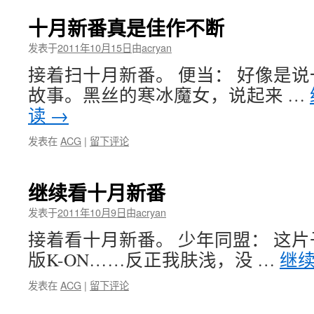
十月新番真是佳作不断
发表于
2011年10月15日
由
acryan
接着扫十月新番。 便当： 好像是
故事。黑丝的寒冰魔女，说起来 …
读
→
发表在
ACG
|
留下评论
继续看十月新番
发表于
2011年10月9日
由
acryan
接着看十月新番。 少年同盟： 这
版K-ON……反正我肤浅，没 …
继
发表在
ACG
|
留下评论