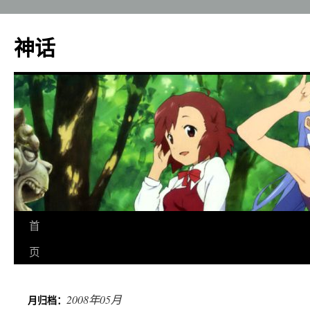
神话
跳
首
至
页
正
2008年05月
月归档：
文