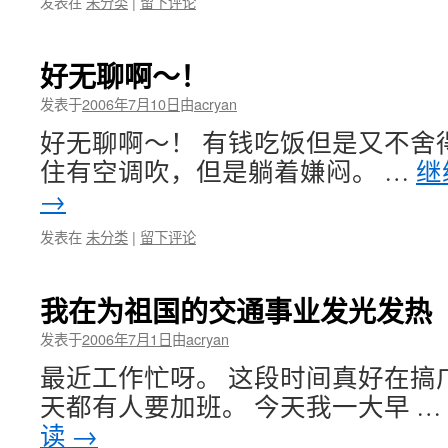
发表在
未分类
|
留下评论
好无聊啊～！
发表于
2006年7月10日
由
acryan
好无聊啊～！ 有钱吃饭但是又不舍
住有空调吹，但是躺着嫌闷。 …
继
→
发表在
未分类
|
留下评论
我在为祖国的交通事业发光发热
发表于
2006年7月1日
由
acryan
最近工作忙呀。 这段时间真好在搞
天都有人要加班。 今天我一大早 …
读
→