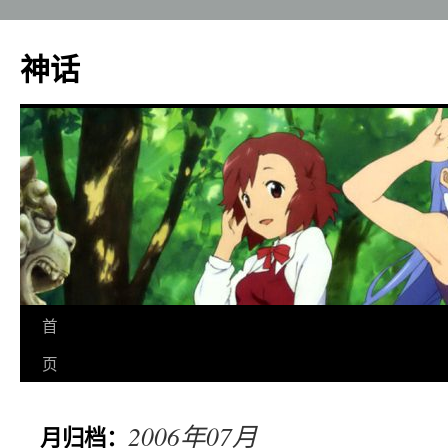
神话
跳
首
至
页
正
2006年07月
月归档：
文