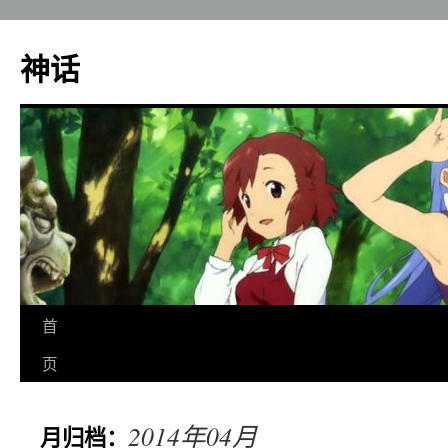
神话
跳
首
至
页
正
2014年04月
月归档：
文