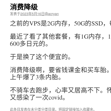
消费降级
发表于
2023年5月16日
由
acryan
之前的VPS是2G内存，50G的SSD
最近了看了其他套餐，有1G内存，10
600多日元的。
于是换了这个便宜的。
消费降级啊，要省钱课金和买车胎
上午爆了3条内胎。
不骑车去跑步，心率又居高不下。
又感染了一次covid。
此条目发表在
未分类
分类目录。将
固定链接
加入收藏夹。