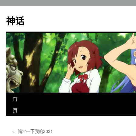
神话
跳
首
至
页
正
←
简介一下我的2021
文