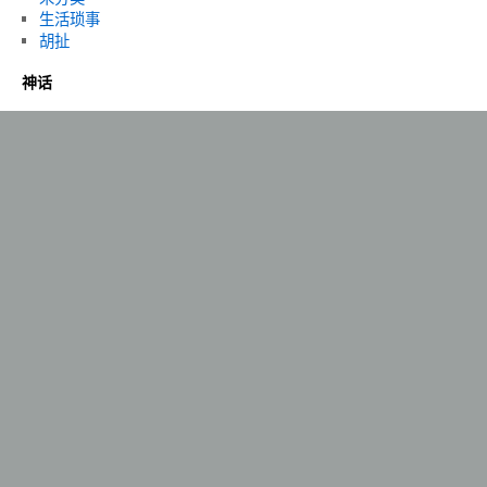
生活琐事
胡扯
神话